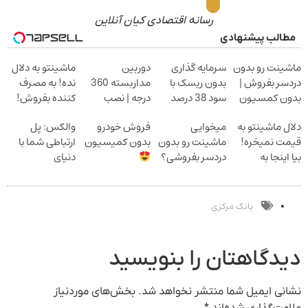
رسانه اقتصادی کیان آنلاین
مطالب پیشنهادی
ماشینت رو بدون
سرمایه گذاری
دوربین
ماشینتو به دلال
دردسر بفروش |
بدون ریسک با
مداربسته 360
نده! به مصرف
بدون کمسیون
سود 38 درصد
درجه | نصب
کننده بفروش!
سالانه
آسان و راحت
بدون پاسخ به
دلال ماشینتو به
میخوایی
فروش خودرو
والکس: پل
یک تماس
قیمت نمیخره!
ماشینت رو بدون
بدون کمیسیون
ارتباطی شما با
بیا اینجا به
دردسر بفروشی؟
دنیای
قیمت
بدون کمیسیون
سرمایه‌گذاری
بفروش*فقط
دیجیتال
خریدار واقعی*
بانک مرکزی
دیدگاهتان را بنویسید
نشانی ایمیل شما منتشر نخواهد شد.
بخش‌های موردنیاز