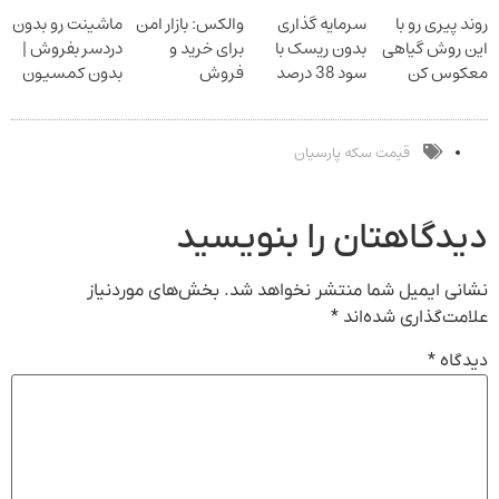
اسپیرولینا
برش می‌گردونه
اسپیرولینا!
سرمایه‌گذاری
روند پیری رو با
سرمایه گذاری
والکس: بازار امن
ماشینت رو بدون
خرید محصول با
دیجیتال
این روش گیاهی
بدون ریسک با
برای خرید و
دردسر بفروش |
تخفیف ویژه
معکوس کن
سود 38 درصد
فروش
بدون کمسیون
سالانه
دارایی‌های
دیجیتال
قیمت سکه پارسیان
دیدگاهتان را بنویسید
نشانی ایمیل شما منتشر نخواهد شد.
بخش‌های موردنیاز
علامت‌گذاری شده‌اند
*
دیدگاه
*