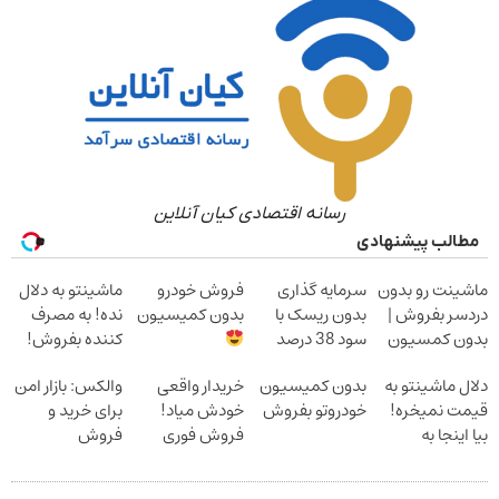
رسانه اقتصادی کیان آنلاین
الب پیشنهادی
ینت رو بدون
سرمایه گذاری
فروش خودرو
ماشینتو به دلال
سر بفروش |
بدون ریسک با
بدون کمیسیون
نده! به مصرف
ن کمسیون
سود 38 درصد
کننده بفروش!
سالانه
بدون پاسخ به
 ماشینتو به
بدون کمیسیون
خریدار واقعی
والکس: بازار امن
یک تماس
ت نمیخره!
خودروتو بفروش
خودش میاد!
برای خرید و
اینجا به
فروش فوری
فروش
ت
ماشین در همراه
دارایی‌های
وش*فقط
مکانیک
دیجیتال