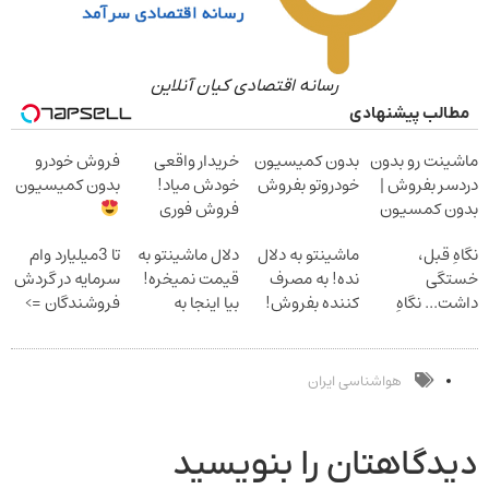
رسانه اقتصادی کیان آنلاین
مطالب پیشنهادی
ماشینت رو بدون
بدون کمیسیون
خریدار واقعی
فروش خودرو
دردسر بفروش |
خودروتو بفروش
خودش میاد!
بدون کمیسیون
بدون کمسیون
فروش فوری
ماشین در همراه
نگاهِ قبل،
ماشینتو به دلال
دلال ماشینتو به
تا 3میلیارد وام
مکانیک
خستگی
نده! به مصرف
قیمت نمیخره!
سرمایه در گردش
داشت... نگاهِ
کننده بفروش!
بیا اینجا به
فروشندگان =>
بعد، انرژی داره
بدون پاسخ به
قیمت
فروشگاهت رو
بلفا با 25%
یک تماس
بفروش*فقط
ثبت کن
تخفیف
خریدار واقعی*
هواشناسی ایران
دیدگاهتان را بنویسید