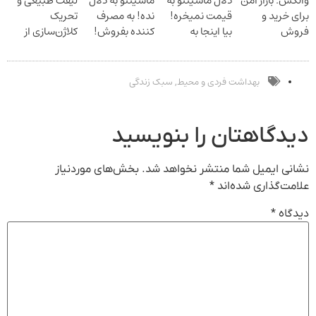
والکس: بازار امن
دلال ماشینتو به
ماشینتو به دلال
لیفت طبیعی و
دیجیتال
برای خرید و
قیمت نمیخره!
نده! به مصرف
تحریک
فروش
بیا اینجا به
کننده بفروش!
کلاژن‌سازی از
دارایی‌های
قیمت
بدون پاسخ به
داخل پوست با
دیجیتال
بفروش*فقط
یک تماس
24ماه ماندگاری
خریدار واقعی*
جوان شو
بهداشت فردی و محیط
سبک زندگی
,
دیدگاهتان را بنویسید
نشانی ایمیل شما منتشر نخواهد شد.
بخش‌های موردنیاز
علامت‌گذاری شده‌اند
*
دیدگاه
*