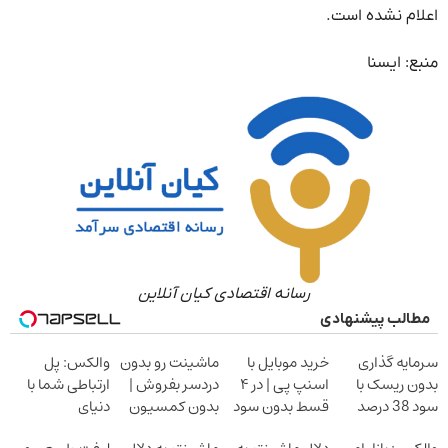
اعلام نشده است.
منبع: ایسنا
رسانه اقتصادی کیان آنلاین
مطالب پیشنهادی
سرمایه گذاری
خرید موبایل با
ماشینت رو بدون
والکس: پل
بدون ریسک با
اسنپ پی | در ۴
دردسر بفروش |
ارتباطی شما با
سود 38 درصد
قسط بدون سود
بدون کمسیون
دنیای
سالانه
و کارمزد!
سرمایه‌گذاری