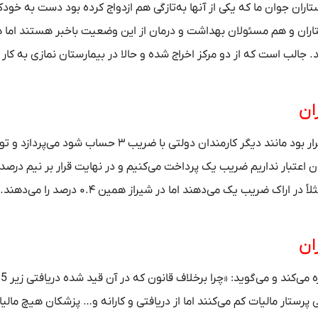
ستاران جوان ما که یکی از آنها به‌تازگی هم ازدواج کرده بود دست به خو
تاران و هم مسئولان بهداشت و درمان از این وضعیت باخبر هستند اما 
جالب است که از دو مرکز اخراج شده و حالا در بیمارستان نمازی به کار 
ان
این فعال صنفی در ادامه به بحث فوق‌العاده خاص پرستاران که قرار بود مانند دیگر کارمندان دولتی با ضریب ۳ حساب 
دند بعد از آن گفتند چون اعتبار نداریم ضریب یک پرداخت می‌کنیم و در نهایت قرار بر نیم درص
به این وعده هم عمل نکردند و آن را به ۰.۴ درصد کاهش دادند؛ مثلاً در اراک ضریب یک می‌دهند اما در 
فرشید زارعی در پایان به بحث کسر مالیات از حقوق پرستاران اشاره می‌کند و م
 مشمول مالیات نمی‌شود از حقوق 13 تا 14 میلیونی پرستار مالیات کم می‌کنند اما از دریافتی و کارانه و… پزشکان هیچ