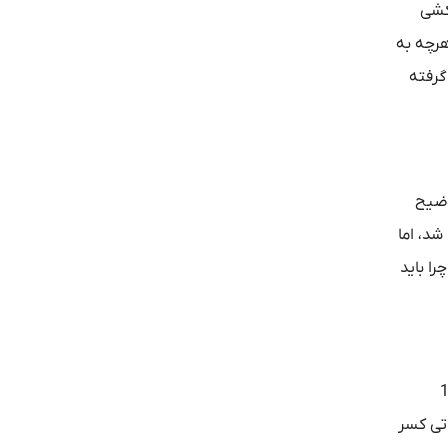
دکشی
هرچه به
گرفته
شود می‌پردازد و توضیح
د شد، اما
شیراز همین ۰.۴ درصد را می‌دهند. چرا باید
ی‌گوید: «چرا برخلاف قانون که در آن قید شده دریافتی زیر 15
 مالیاتی کسر