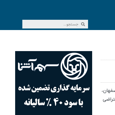
صفهان،
تراضی