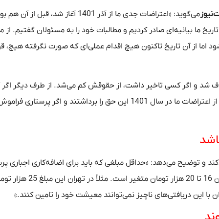
‌نیوز
می‌گوید: «اعتراضات جدی ما از آذر 1401 آغاز شد، قبل از آن 
تاریخ ما بیانیه‌ای صادر کردیم و مطالبات خود را به مسئولان گفتیم. از ما
د اما از آن تاریخ تاکنون هیچ اقدام عملی‌ای که صورت نگرفته هیچ، قو
 این مساله حق تاخیر ما که 15 دقیقه بود حذف شد و اگر کسی تاخیر داشت، از حقوقش کم می‌شد. از طرف دیگر 
فراموش می‌کرد ساعت بزند تا 2 بار در ماه بخشوده می‌شد اما بعد از اعتراضات ما در سال 1401 این حق را برداشتند و اگر پ
ی‌کند و توضیح می‌دهد: «حداقل مبلغی که باید برای اضافه‌کاری اجباری پرس
در نظر گرفته شود 100 هزار تومان است اما در شیراز این مبلغ بین 16 تا 20
 با این دریافتی‌های ناچیز نمی‌توانند معیشت خود را تامین کنند.»
ند