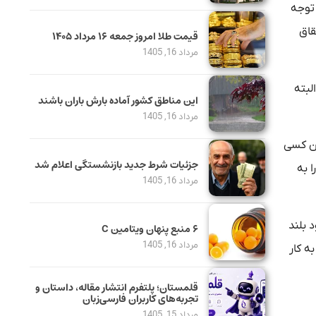
 توجه
قاق
قیمت طلا امروز جمعه ۱۶ مرداد ۱۴۰۵
مرداد 16, 1405
البته
این مناطق کشور آماده بارش باران باشند
مرداد 16, 1405
ان کسی
جزئیات شرط جدید بازنشستگی اعلام شد
 به
مرداد 16, 1405
 بلند
۶ منبع پنهان ویتامین C
مرداد 16, 1405
ه کار
قلمستان؛ پلتفرم انتشار مقاله، داستان و
تجربه‌های کاربران فارسی‌زبان
مرداد 15, 1405