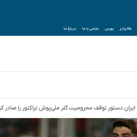
طلا و ارز
بورس
تماس با ما
دربارۀ ما
 ایران دستور توقف محرومیت گلر ملی‌پوش تراکتور را صادر کر