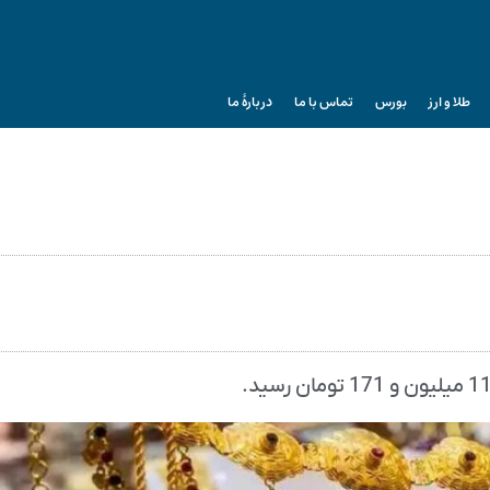
طلا و ارز
بورس
تماس با ما
دربارۀ ما