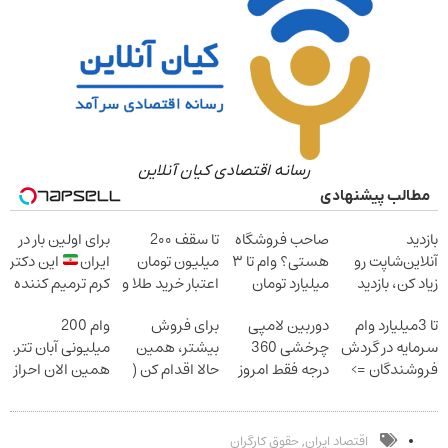
رسانه اقتصادی کیان آنلاین
مطالب پیشنهادی
بازدید
صاحب فروشگاه
تا سقف 2۰۰
برای اولین بار در
آنلاین‌شاپت رو
هستی؟ وام تا ۳
میلیون تومان
ایران
این دکتر
زیاد کن، بازدید
میلیارد تومان
اعتبار خرید طلا و
کرم ترمیم کننده
بالاتر = درآمد
بگیر
نقره
23 روزه ساخت!
تا 3میلیارد وام
دوربین لامپی
برای فروش
وام 200
بیشتر
سرمایه در گردش
چرخشی 360
بیشتر، همین
میلیونی آبان تتر.
فروشندگان =>
درجه فقط امروز
حالا اقدام کن (
همین الان احراز
فروشگاهت رو
حراج شد
ثبت نام کن )
هویت کن!
ثبت کن
پرداخت درب
منزل
اقتصاد ایران
حقوق کارگران
,