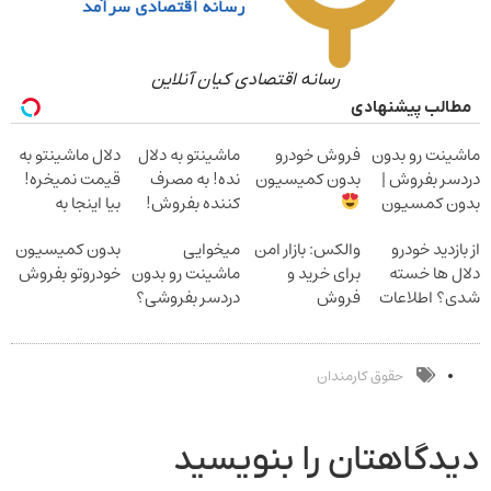
رسانه اقتصادی کیان آنلاین
مطالب پیشنهادی
ماشینت رو بدون
فروش خودرو
ماشینتو به دلال
دلال ماشینتو به
دردسر بفروش |
بدون کمیسیون
نده! به مصرف
قیمت نمیخره!
بدون کمسیون
کننده بفروش!
بیا اینجا به
بدون پاسخ به
قیمت
از بازدید خودرو
والکس: بازار امن
میخوایی
بدون کمیسیون
یک تماس
بفروش*فقط
دلال ها خسته
برای خرید و
ماشینت رو بدون
خودروتو بفروش
خریدار واقعی*
شدی؟ اطلاعات
فروش
دردسر بفروشی؟
ماشینت رو اینجا
دارایی‌های
بدون کمیسیون
ثبت کن
دیجیتال
حقوق کارمندان
دیدگاهتان را بنویسید