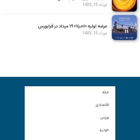
مرداد 15, 1405
عرضه اولیه «احیا۱» ۱۹ مرداد در فرابورس
مرداد 15, 1405
خانه
اقتصادی
بورس
خودرو