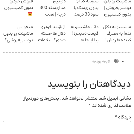
ماشینت رو بدون
سرمایه گذاری
دوربین
فروش خودرو
دردسر بفروش |
بدون ریسک با
مداربسته 360
بدون کمیسیون
بدون کمسیون
سود 38 درصد
درجه | نصب
سالانه
آسان و راحت
ماشینتو به دلال
دلال ماشینتو به
از بازدید خودرو
میخوایی
نده! به مصرف
قیمت نمیخره!
دلال ها خسته
ماشینت رو بدون
کننده بفروش!
بیا اینجا به
شدی؟ اطلاعات
دردسر بفروشی؟
بدون پاسخ به
قیمت
ماشینت رو اینجا
بدون کمیسیون
یک تماس
بفروش*فقط
ثبت کن
خریدار واقعی*
لایحه بودجه
دیدگاهتان را بنویسید
نشانی ایمیل شما منتشر نخواهد شد.
بخش‌های موردنیاز
علامت‌گذاری شده‌اند
*
دیدگاه
*