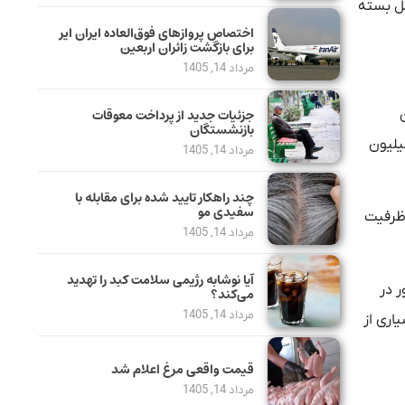
نترنتی کمتر از ۱۰ دقیقه به طور کامل بسته
اختصاص پروازهای فوق‌العاده ایران ایر
برای بازگشت زائران اربعین
مرداد 14, 1405
جزئیات جدید از پرداخت معوقات
بازنشستگان
ان برای جایگاه‌های عادی آغاز می‌شود و در برخی موارد برای بلیت روبه‌روی جایگاه یا جایگاه ویژه، به ۳۰ میلیون
مرداد 14, 1405
چند راهکار تایید شده برای مقابله با
سفیدی مو
 ظرفیت
مرداد 14, 1405
آیا نوشابه رژیمی سلامت کبد را تهدید
 در
می‌کند؟
مرداد 14, 1405
اری از
قیمت واقعی مرغ اعلام شد
مرداد 14, 1405