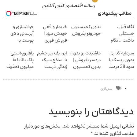
رسانه اقتصادی کیان آنلاین
مطالب پیشنهادی
نگاهِ قبل،
بدون کمیسیون
خریدار واقعی
جوانسازی و
خستگی
خودروتو بفروش
خودش میاد!
آبرسانی بالای
داشت... نگاهِ
فروش فوری
پوست با
بعد، انرژی داره
ماشین در همراه
اسپیرولینا
سرمایه گذاری
ماشینت رو بدون
این پف زیر چشم
بلفاروپلاستی
بلفا با 25%
مکانیک
بدون ریسک با
دردسر بفروش |
با اصلاح سبک
پلک بالا با ۱۰
تخفیف
سود 38 درصد
بدون کمسیون
زندگی درست
میلیون تخفیف
سالانه
بشو نیست
فقط ۲۵ میلیون
مشاوره رایگان
بگیر
سربازی
دیدگاهتان را بنویسید
نشانی ایمیل شما منتشر نخواهد شد.
بخش‌های موردنیاز
علامت‌گذاری شده‌اند
*