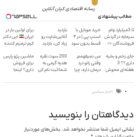
رسانه اقتصادی کیان آنلاین
مطالب پیشنهادی
تا 3میلیارد وام
خرید موبایل با
بازدید
برای اولین بار در
سرمایه در گردش
اسنپ پی | در ۴
آنلاین‌شاپت رو
ایران
این دکتر
فروشندگان =>
قسط بدون سود
زیاد کن، بازدید
کرم ترمیم کننده
فروشگاهت رو
و کارمزد!
بالاتر = درآمد
23 روزه ساخت!
جای زخم و بخیه
من نمیفهمم
200 سوت نقره
ماشین پژو پارس
ثبت کن
بیشتر
داری؟؟ 3
وقتی زانو درد
هدیه گرمی به
برای فروش
هفته‌ای محوش
درمان داره، چرا
شما؛ثبت نام کن
داری؟ اینجا
کن!
دردش رو داری
سریع بفروشش
تحمل میکنی؟
اخبار سیاسی
دیدگاهتان را بنویسید
نشانی ایمیل شما منتشر نخواهد شد.
بخش‌های موردنیاز
علامت‌گذاری شده‌اند
*