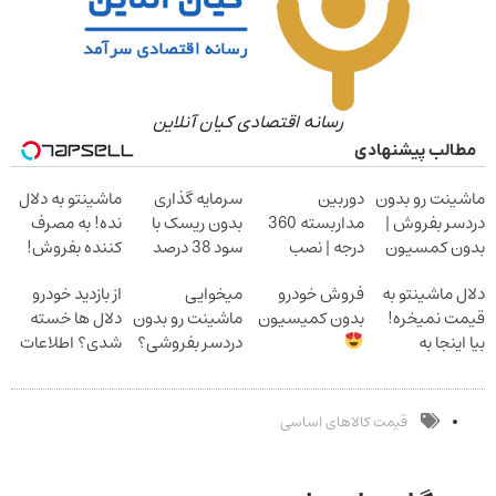
رسانه اقتصادی کیان آنلاین
مطالب پیشنهادی
ماشینت رو بدون
دوربین
سرمایه گذاری
ماشینتو به دلال
دردسر بفروش |
مداربسته 360
بدون ریسک با
نده! به مصرف
بدون کمسیون
درجه | نصب
سود 38 درصد
کننده بفروش!
آسان و راحت
سالانه
بدون پاسخ به
دلال ماشینتو به
فروش خودرو
میخوایی
از بازدید خودرو
یک تماس
قیمت نمیخره!
بدون کمیسیون
ماشینت رو بدون
دلال ها خسته
بیا اینجا به
دردسر بفروشی؟
شدی؟ اطلاعات
قیمت
بدون کمیسیون
ماشینت رو اینجا
بفروش*فقط
ثبت کن
خریدار واقعی*
قیمت کالاهای اساسی