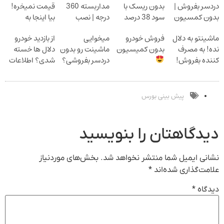
دردسر بفروش |
بدون ریسک با
مداربسته 360
قیمت نمیخره!
بدون کمسیون
سود 38 درصد
درجه | نصب
بیا اینجا به
سالانه
آسان و راحت
قیمت
ماشینتو به دلال
فروش خودرو
میخوایی
از بازدید خودرو
بفروش*فقط
نده! به مصرف
بدون کمیسیون
ماشینت رو بدون
دلال ها خسته
خریدار واقعی*
کننده بفروش!
دردسر بفروشی؟
شدی؟ اطلاعات
بدون پاسخ به
بدون کمیسیون
ماشینت رو اینجا
یک تماس
ثبت کن
پیش بینی بورس
دیدگاهتان را بنویسید
نشانی ایمیل شما منتشر نخواهد شد.
بخش‌های موردنیاز
علامت‌گذاری شده‌اند
*
دیدگاه
*