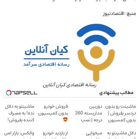
منبع: اقتصادنیوز
رسانه اقتصادی کیان آنلاین
مطالب پیشنهادی
ماشینت رو بدون
دوربین
فروش خودرو
ماشینتو به دلال
دردسر بفروش |
مداربسته 360
بدون کمیسیون
نده! به مصرف
بدون کمسیون
درجه | نصب
کننده بفروش!
آسان و راحت
بدون پاسخ به
دلال ماشینتو به
میخوایی
از بازدید خودرو
والکس: بازار امن
یک تماس