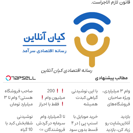
قانون لازم الاجراست.
رسانه اقتصادی کیان آنلاین
مطالب پیشنهادی
وام ۳ میلیاردی،
با این نوشیدنی
200
صاحب فروشگاه
ویژه صاحبان
گیاهی کبدت
میلیون وام
هستی؟ وام تا ۳
فروشگاه‌های
همیشه
فقط با احراز
میلیارد تومان
آنلاین و حضوری
پرقدرته55%تخفیف
هویت
بگیر
بازدید
خرید موبایل با
تا 3میلیارد وام
نوشیدنی
آنلاین‌شاپت رو
اسنپ پی | در ۴
سرمایه در گردش
شفابخش کبد با
زیاد کن، بازدید
قسط بدون سود
فروشندگان =>
10 گیاه