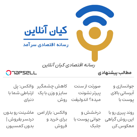
رسانه اقتصادی کیان آنلاین
مطالب پیشنهادی
جوانسازی و
صورتت از سنت
کاهش چشمگیر
والکس: پل
آبرسانی بالای
پیرتر نشونت
سایز و وزن با یک
ارتباطی شما با
پوست با
میده؟ اندولیفت
روش
دنیای
اسپیرولینا
برش می‌گردونه
خانگی60%تخفیف
سرمایه‌گذاری
روند پیری رو با
درخشش و
والکس: بازار امن
ماشینت رو بدون
دیجیتال
این روش گیاهی
جوانی پوست با
برای خرید و
دردسر بفروش |
معکوس کن
جلبک
فروش
بدون کمسیون
اسپیرولینا!
دارایی‌های