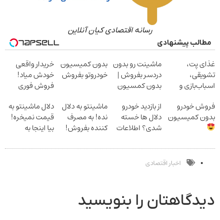
رسانه اقتصادی کیان آنلاین
مطالب پیشنهادی
غذای پت،
ماشینت رو بدون
بدون کمیسیون
خریدار واقعی
تشویقی،
دردسر بفروش |
خودروتو بفروش
خودش میاد!
اسباب‌بازی و
بدون کمسیون
فروش فوری
لوازم بهداشتی را
ماشین در همراه
فروش خودرو
از بازدید خودرو
ماشینتو به دلال
دلال ماشینتو به
با تخفیف تهیه
مکانیک
بدون کمیسیون
دلال ها خسته
نده! به مصرف
قیمت نمیخره!
کنید
شدی؟ اطلاعات
کننده بفروش!
بیا اینجا به
ماشینت رو اینجا
بدون پاسخ به
قیمت
ثبت کن
یک تماس
بفروش*فقط
خریدار واقعی*
اخبار اقتصادی
دیدگاهتان را بنویسید