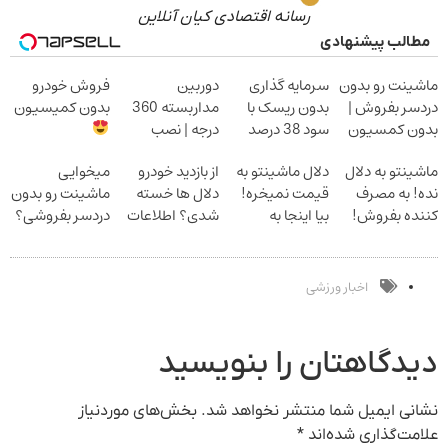
رسانه اقتصادی کیان آنلاین
مطالب پیشنهادی
ماشینت رو بدون
سرمایه گذاری
دوربین
فروش خودرو
دردسر بفروش |
بدون ریسک با
مداربسته 360
بدون کمیسیون
بدون کمسیون
سود 38 درصد
درجه | نصب
سالانه
آسان و راحت
ماشینتو به دلال
دلال ماشینتو به
از بازدید خودرو
میخوایی
نده! به مصرف
قیمت نمیخره!
دلال ها خسته
ماشینت رو بدون
کننده بفروش!
بیا اینجا به
شدی؟ اطلاعات
دردسر بفروشی؟
بدون پاسخ به
قیمت
ماشینت رو اینجا
بدون کمیسیون
یک تماس
بفروش*فقط
ثبت کن
خریدار واقعی*
اخبار ورزشی
دیدگاهتان را بنویسید
نشانی ایمیل شما منتشر نخواهد شد.
بخش‌های موردنیاز
علامت‌گذاری شده‌اند
*