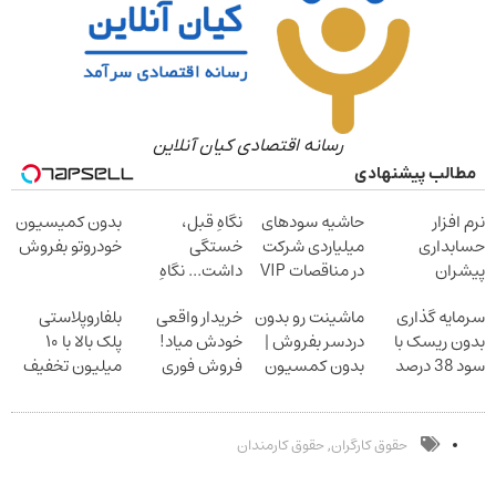
رسانه اقتصادی کیان آنلاین
مطالب پیشنهادی
نرم افزار
حاشیه سودهای
نگاهِ قبل،
بدون کمیسیون
حسابداری
میلیاردی شرکت
خستگی
خودروتو بفروش
پیشران
در مناقصات VIP
داشت... نگاهِ
با اشتراکات
بعد، انرژی داره
سرمایه گذاری
ماشینت رو بدون
خریدار واقعی
بلفاروپلاستی
ایران تندر
بلفا با 25%
بدون ریسک با
دردسر بفروش |
خودش میاد!
پلک بالا با ۱۰
تخفیف
سود 38 درصد
بدون کمسیون
فروش فوری
میلیون تخفیف
سالانه
ماشین در همراه
فقط ۲۵ میلیون
مکانیک
حقوق کارگران
حقوق کارمندان
,