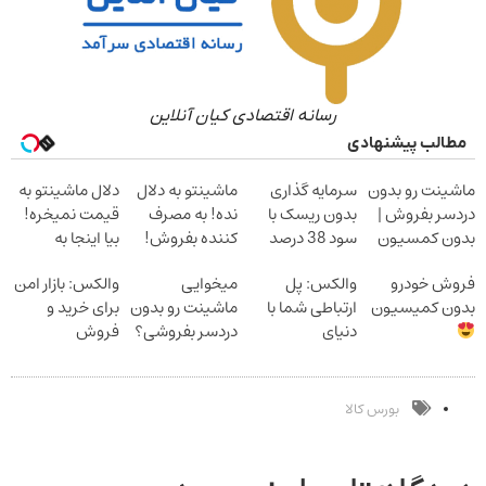
رسانه اقتصادی کیان آنلاین
مطالب پیشنهادی
ماشینت رو بدون
سرمایه گذاری
ماشینتو به دلال
دلال ماشینتو به
دردسر بفروش |
بدون ریسک با
نده! به مصرف
قیمت نمیخره!
بدون کمسیون
سود 38 درصد
کننده بفروش!
بیا اینجا به
سالانه
بدون پاسخ به
قیمت
فروش خودرو
والکس: پل
میخوایی
والکس: بازار امن
یک تماس
بفروش*فقط
بدون کمیسیون
ارتباطی شما با
ماشینت رو بدون
برای خرید و
خریدار واقعی*
دنیای
دردسر بفروشی؟
فروش
سرمایه‌گذاری
بدون کمیسیون
دارایی‌های
دیجیتال
دیجیتال
بورس کالا