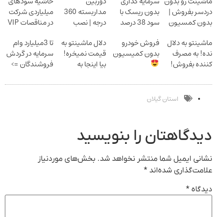
ماشینت رو بدون
سرمایه گذاری
دوربین
حاشیه سودهای
دردسر بفروش |
بدون ریسک با
مداربسته 360
میلیاردی شرکت
بدون کمسیون
سود 38 درصد
درجه | نصب
در مناقصات VIP
سالانه
آسان و راحت
با اشتراکات
ماشینتو به دلال
فروش خودرو
دلال ماشینتو به
تا 3میلیارد وام
ایران تندر
نده! به مصرف
بدون کمیسیون
قیمت نمیخره!
سرمایه در گردش
کننده بفروش!
بیا اینجا به
فروشندگان =>
بدون پاسخ به
قیمت
فروشگاهت رو
یک تماس
بفروش*فقط
ثبت کن
خریدار واقعی*
استان گیلان
دیدگاهتان را بنویسید
نشانی ایمیل شما منتشر نخواهد شد.
بخش‌های موردنیاز
علامت‌گذاری شده‌اند
*
دیدگاه
*