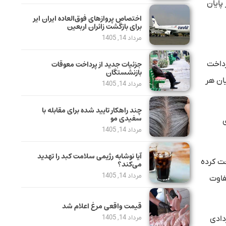
پایان
اختصاص پروازهای فوق‌العاده ایران ایر
برای بازگشت زائران اربعین
مرداد 14, 1405
جزئیات جدید از پرداخت معوقات
رداخت
بازنشستگان
یان هر
مرداد 14, 1405
چند راهکار تایید شده برای مقابله با
سفیدی مو
ی
مرداد 14, 1405
آیا نوشابه رژیمی سلامت کبد را تهدید
خت کرده
می‌کند؟
مرداد 14, 1405
فاوت
قیمت واقعی مرغ اعلام شد
مرداد 14, 1405
دادی