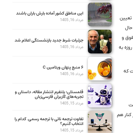
این مناطق کشور آماده بارش باران باشند
 تعیین
مرداد 16, 1405
 حال
قوق و
جزئیات شرط جدید بازنشستگی اعلام شد
مزد کارگران مورد توجه باشد؛ از طرفی هم باید شرایط جامعه کارفرمایی را با احتساب قطعی برق و گاز و خسارت‌هایی که بر اثر جنگ ۱۲ روزه به
مرداد 16, 1405
۶ منبع پنهان ویتامین C
 است که
مرداد 16, 1405
قلمستان؛ پلتفرم انتشار مقاله، داستان و
تجربه‌های کاربران فارسی‌زبان
مرداد 15, 1405
ست
 هم حکم می‌کند که هر ۲ این موضوع را در کنار هم
تفاوت ترجمه ناتی با ترجمه رسمی. کدام را
انتخاب کنیم؟
مرداد 15, 1405