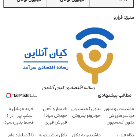
منبع: فرارو
رسانه اقتصادی کیان آنلاین
مطالب پیشنهادی
ماشینت رو بدون
بدون کمیسیون
خریدار واقعی
خرید موبایل با
دردسر بفروش |
خودروتو بفروش
خودش میاد!
اسنپ پی | در ۴
بدون کمسیون
فروش فوری
قسط بدون سود
ماشین در همراه
و کارمزد!
نگاهِ قبل،
ماشینتو به دلال
دلال ماشینتو به
تا 3میلیارد وام
مکانیک