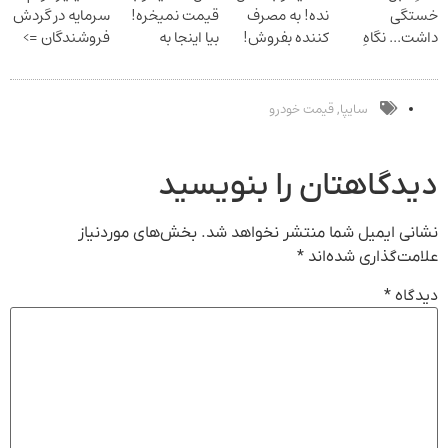
خستگی
نده! به مصرف
قیمت نمیخره!
سرمایه در گردش
داشت... نگاهِ
کننده بفروش!
بیا اینجا به
فروشندگان =>
بعد، انرژی داره
بدون پاسخ به
قیمت
فروشگاهت رو
بلفا با 25%
یک تماس
بفروش*فقط
ثبت کن
تخفیف
خریدار واقعی*
سایپا
قیمت خودرو
,
دیدگاهتان را بنویسید
نشانی ایمیل شما منتشر نخواهد شد.
بخش‌های موردنیاز
علامت‌گذاری شده‌اند
*
دیدگاه
*