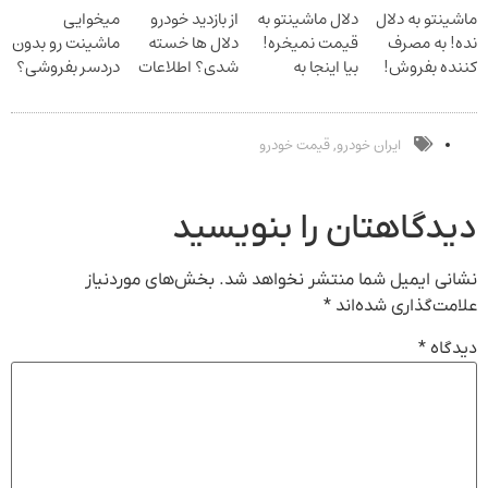
ماشینتو به دلال
دلال ماشینتو به
از بازدید خودرو
میخوایی
نده! به مصرف
قیمت نمیخره!
دلال ها خسته
ماشینت رو بدون
کننده بفروش!
بیا اینجا به
شدی؟ اطلاعات
دردسر بفروشی؟
بدون پاسخ به
قیمت
ماشینت رو اینجا
بدون کمیسیون
یک تماس
بفروش*فقط
ثبت کن
خریدار واقعی*
ایران خودرو
قیمت خودرو
,
دیدگاهتان را بنویسید
نشانی ایمیل شما منتشر نخواهد شد.
بخش‌های موردنیاز
علامت‌گذاری شده‌اند
*
دیدگاه
*