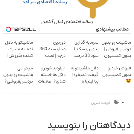
رسانه اقتصادی کیان آنلاین
مطالب پیشنهادی
ماشینت رو بدون
سرمایه گذاری
دوربین
ماشینتو به دلال
دردسر بفروش |
بدون ریسک با
مداربسته 360
نده! به مصرف
بدون کمسیون
سود 38 درصد
درجه | نصب
کننده بفروش!
سالانه
آسان و راحت
بدون پاسخ به
فروش خودرو
دلال ماشینتو به
از بازدید خودرو
میخوایی
یک تماس
بدون کمیسیون
قیمت نمیخره!
دلال ها خسته
ماشینت رو بدون
بیا اینجا به
شدی؟ اطلاعات
دردسر بفروشی؟
قیمت
ماشینت رو اینجا
بدون کمیسیون
بفروش*فقط
ثبت کن
خریدار واقعی*
قیمت بنزین
دیدگاهتان را بنویسید