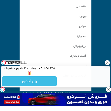
اقتصادی
بورس
خودرو
طلا و ارز
ارز دیجیتال
گمرک و تجارت
|
۲۵٪ تخفیف ایمپلنت تا پایان جشنواره
خرید درب اتاق خواب
رزرو آنلاین
|
تمام حقوق مادی و معنوی این وب سایت
متعلق به «
کیان آنلاین
» است و استفاده غیر قانونی از آن پیگرد
قانونی دارد.
آدرس ایمیل: kiyanonline.ir@gmail.com