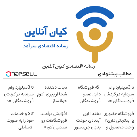
رسانه اقتصادی کیان آنلاین
مطالب پیشنهادی
تا 3میلیارد وام
اگه فروشگاه
نجات دهنده
تا 3میلیارد وام
سرمایه در گردش
داری عضو
شما از پیری! کرم
سرمایه در گردش
فروشندگان =>
فروشندگان
جوانساز
فروشندگان =>
فروشگاهت رو
دیجی پی شو 3
جلبک50%تخفیف
فروشگاهت رو
فروشگاه حضوری
نخند! این
افزایش درآمـد
کالا و خدمات
ثبت کن
میلیارد وام بگیر
ثبت کن
یا اینترنتی داری؟
آینده‌ی خودت
فروشگاهت رو
خود را به صورت
راحت محصول و
بدون چربیسوز
تضمین کن «
اقساطی
خدماتت رو
لاغریه (تا دیر
فروشگاهت رو
بفروشید