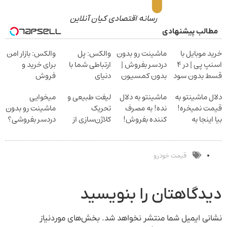
رسانه اقتصادی کیان آنلاین
مطالب پیشنهادی
خرید موبایل با
ماشینت رو بدون
والکس: پل
والکس: بازار امن
اسنپ پی | در ۴
دردسر بفروش |
ارتباطی شما با
برای خرید و
قسط بدون سود
بدون کمسیون
دنیای
فروش
و کارمزد!
سرمایه‌گذاری
دارایی‌های
دلال ماشینتو به
ماشینتو به دلال
لیفت طبیعی و
میخوایی
دیجیتال
دیجیتال
قیمت نمیخره!
نده! به مصرف
تحریک
ماشینت رو بدون
بیا اینجا به
کننده بفروش!
کلاژن‌سازی از
دردسر بفروشی؟
قیمت
بدون پاسخ به
داخل پوست با
بدون کمیسیون
بفروش*فقط
یک تماس
24ماه ماندگاری
خریدار واقعی*
جوان شو
قیمت خودرو
دیدگاهتان را بنویسید
نشانی ایمیل شما منتشر نخواهد شد.
بخش‌های موردنیاز