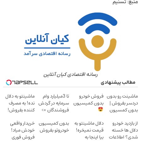
منبع: تسنیم
رسانه اقتصادی کیان آنلاین
مطالب پیشنهادی
ماشینت رو بدون
فروش خودرو
تا 3میلیارد وام
ماشینتو به دلال
دردسر بفروش |
بدون کمیسیون
سرمایه در گردش
نده! به مصرف
بدون کمسیون
فروشندگان =>
کننده بفروش!
فروشگاهت رو
بدون پاسخ به
از بازدید خودرو
دلال ماشینتو به
بدون کمیسیون
خریدار واقعی
ثبت کن
یک تماس
دلال ها خسته
قیمت نمیخره!
خودروتو بفروش
خودش میاد!
شدی؟ اطلاعات
بیا اینجا به
فروش فوری