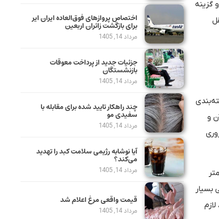
 گزینه
اختصاص پروازهای فوق‌العاده ایران ایر
قل
برای بازگشت زائران اربعین
مرداد 14, 1405
جزئیات جدید از پرداخت معوقات
بازنشستگان
مرداد 14, 1405
ه‌بندی
چند راهکار تایید شده برای مقابله با
سفیدی مو
ن و
مرداد 14, 1405
روری
آیا نوشابه رژیمی سلامت کبد را تهدید
می‌کند؟
مرداد 14, 1405
تر
 بسیار
قیمت واقعی مرغ اعلام شد
لازم
مرداد 14, 1405