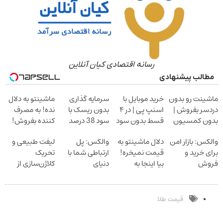
رسانه اقتصادی کیان آنلاین
مطالب پیشنهادی
ماشینت رو بدون
خرید موبایل با
سرمایه گذاری
ماشینتو به دلال
دردسر بفروش |
اسنپ پی | در ۴
بدون ریسک با
نده! به مصرف
بدون کمسیون
قسط بدون سود
سود 38 درصد
کننده بفروش!
و کارمزد!
سالانه
بدون پاسخ به
والکس: بازار امن
دلال ماشینتو به
والکس: پل
لیفت طبیعی و
یک تماس
برای خرید و
قیمت نمیخره!
ارتباطی شما با
تحریک
فروش
بیا اینجا به
دنیای
کلاژن‌سازی از
دارایی‌های
قیمت
سرمایه‌گذاری
داخل پوست با
دیجیتال
بفروش*فقط
دیجیتال
24ماه ماندگاری
خریدار واقعی*
جوان شو
قیمت طلا