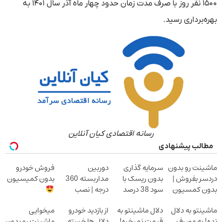
۱۵۰۰ نفر روز با صرف مدت زمان حدود چهار ماه آذر سال ۱۴۰۱ به
بهره‌برداری رسید.
رسانه اقتصادی کیان آنلاین
مطالب پیشنهادی
ماشینت رو بدون
سرمایه گذاری
دوربین
فروش خودرو
دردسر بفروش |
بدون ریسک با
مداربسته 360
بدون کمیسیون
بدون کمسیون
سود 38 درصد
درجه | نصب
سالانه
آسان و راحت
ماشینتو به دلال
دلال ماشینتو به
از بازدید خودرو
میخوایی
نده! به مصرف
قیمت نمیخره!
دلال ها خسته
ماشینت رو بدون