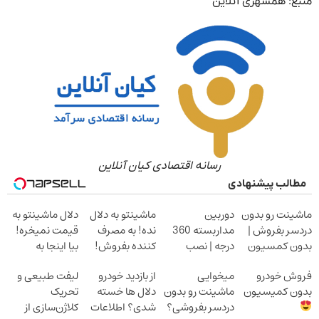
منبع: همشهری آنلاین
رسانه اقتصادی کیان آنلاین
مطالب پیشنهادی
ماشینت رو بدون
دوربین
ماشینتو به دلال
دلال ماشینتو به
دردسر بفروش |
مداربسته 360
نده! به مصرف
قیمت نمیخره!
بدون کمسیون
درجه | نصب
کننده بفروش!
بیا اینجا به
آسان و راحت
بدون پاسخ به
قیمت
فروش خودرو
میخوایی
از بازدید خودرو
لیفت طبیعی و
یک تماس
بفروش*فقط
بدون کمیسیون
ماشینت رو بدون
دلال ها خسته
تحریک
خریدار واقعی*
دردسر بفروشی؟
شدی؟ اطلاعات
کلاژن‌سازی از