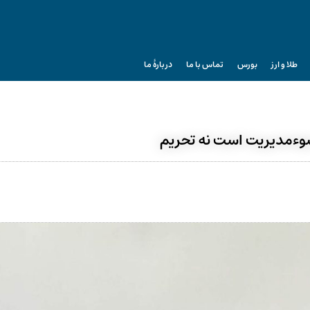
طلا و ارز
بورس
تماس با ما
دربارۀ ما
سوءمدیریت است نه تحریم