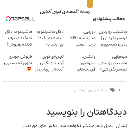
رسانه اقتصادی کیان آنلاین
مطالب پیشنهادی
ماشینت رو بدون
دوربین
دلال ماشینتو به
ماشینتو به دلال
دردسر بفروش |
مداربسته 360
قیمت نمیخره!
نده! به مصرف
بدون کمسیون
درجه | نصب
بیا اینجا به
کننده بفروش!
آسان و راحت
قیمت
بدون پاسخ به
میخوایی
والکس:
تجربه‌ی نوین
فروش خودرو
بفروش*فقط
یک تماس
ماشینت رو بدون
سرزمین
ترید با والکس،
بدون کمیسیون
خریدار واقعی*
دردسر بفروشی؟
فرصت‌های
آینده‌ای روشن در
بدون کمیسیون
سرمایه‌گذاری
انتظار شماست
دیجیتال شما
بانک مرکزی
قیمت ارز
,
دیدگاهتان را بنویسید
نشانی ایمیل شما منتشر نخواهد شد.
بخش‌های موردنیاز