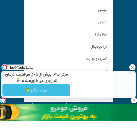
بورس
خودرو
طلا و ارز
ارز دیجیتال
گمرک و تجارت
|
مرکز مام؛ بیش از ۶۵٪ موفقیت درمان
ناباروری در خاورمیانه
خرید درب اتاق خواب
نوبت بگیر
|
تمام حقوق مادی و معنوی این وب سایت
متعلق به «
کیان آنلاین
» است و استفاده غیر قانونی از آن پیگرد
قانونی دارد.
آدرس ایمیل: kiyanonline.ir@gmail.com