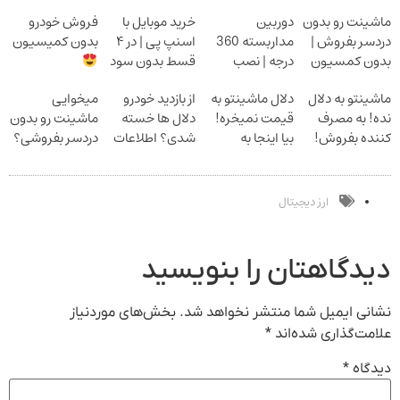
ماشینت رو بدون
دوربین
خرید موبایل با
فروش خودرو
دردسر بفروش |
مداربسته 360
اسنپ پی | در ۴
بدون کمیسیون
بدون کمسیون
درجه | نصب
قسط بدون سود
آسان و راحت
و کارمزد!
ماشینتو به دلال
دلال ماشینتو به
از بازدید خودرو
میخوایی
نده! به مصرف
قیمت نمیخره!
دلال ها خسته
ماشینت رو بدون
کننده بفروش!
بیا اینجا به
شدی؟ اطلاعات
دردسر بفروشی؟
بدون پاسخ به
قیمت
ماشینت رو اینجا
بدون کمیسیون
یک تماس
بفروش*فقط
ثبت کن
خریدار واقعی*
ارز دیجیتال
دیدگاهتان را بنویسید
نشانی ایمیل شما منتشر نخواهد شد.
بخش‌های موردنیاز
علامت‌گذاری شده‌اند
*
دیدگاه
*