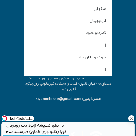
طلا و ارز
ارز دیجیتال
گمرک و تجارت
|
خرید درب اتاق خواب
|
تمام حقوق مادی و معنوی این وب سایت
متعلق به «
کیان آنلاین
» است و استفاده غیر قانونی از آن پیگرد
قانونی دارد.
آدرس ایمیل: kiyanonline.ir@gmail.com
1بار برای همیشه زانودردت رودرمان
کن! (تکنولوژی آلمان) ◂پرسشنامه▸