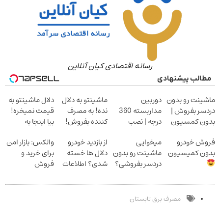
رسانه اقتصادی کیان آنلاین
مطالب پیشنهادی
ماشینت رو بدون
دوربین
ماشینتو به دلال
دلال ماشینتو به
دردسر بفروش |
مداربسته 360
نده! به مصرف
قیمت نمیخره!
بدون کمسیون
درجه | نصب
کننده بفروش!
بیا اینجا به
آسان و راحت
بدون پاسخ به
قیمت
فروش خودرو
میخوایی
از بازدید خودرو
والکس: بازار امن
یک تماس
بفروش*فقط
بدون کمیسیون
ماشینت رو بدون
دلال ها خسته
برای خرید و
خریدار واقعی*
دردسر بفروشی؟
شدی؟ اطلاعات
فروش
بدون کمیسیون
ماشینت رو اینجا
دارایی‌های
ثبت کن
دیجیتال
مصرف برق تابستان