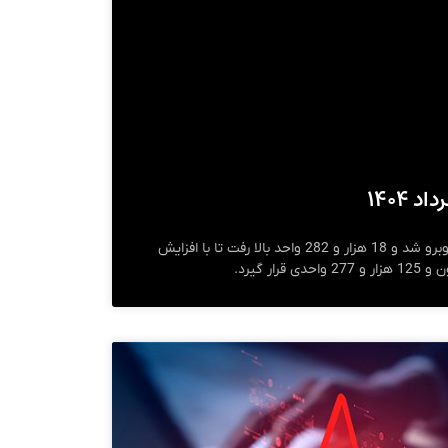
شاخص کل بورس امروز با رشد روبرو شد و 18 هزار و 282 واحد بالا رفت تا با افزایش