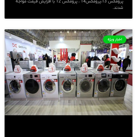
پرومکس 13،پرومکس14 ، پرومکس 12 با افزایش قیمت مواجه
شدند.
اخبار ویژه