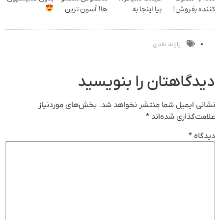
کننده بفروش!
بیا اینجا به
ها! آسون ترین
بدون پاسخ به
قیمت
روش لاغری
یک تماس
بفروش*فقط
معرفی شد
خریدار واقعی*
یارانه نقدی
دیدگاهتان را بنویسید
نشانی ایمیل شما منتشر نخواهد شد.
بخش‌های موردنیاز
علامت‌گذاری شده‌اند
*
دیدگاه
*