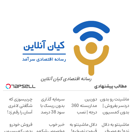
رسانه اقتصادی کیان آنلاین
مطالب پیشنهادی
ماشینت رو بدون
دوربین
سرمایه گذاری
چربیسوزی که
دردسر بفروش |
مداربسته 360
بدون ریسک با
شگفتی لاغری
بدون کمسیون
درجه | نصب
سود 38 درصد
آسان را رقم زد!
آسان و راحت
سالانه
ماشینتو به دلال
دلال ماشینتو به
خبر خوب
فروش خودرو
نده! به مصرف
قیمت نمیخره!
مخصوص شکمو
بدون کمیسیون