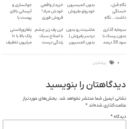
نگاهِ قبل،
بدون کمیسیون
خریدار واقعی
جوانسازی و
خستگی
خودروتو بفروش
خودش میاد!
آبرسانی بالای
داشت... نگاهِ
فروش فوری
پوست با
بعد، انرژی داره
ماشین در همراه
اسپیرولینا
سرمایه گذاری
ماشینت رو بدون
این پف زیر چشم
بلفاروپلاستی
بلفا با 25%
مکانیک
بدون ریسک با
دردسر بفروش |
با اصلاح سبک
پلک بالا با ۱۰
تخفیف
سود 38 درصد
بدون کمسیون
زندگی درست
میلیون تخفیف
سالانه
بشو نیست
فقط ۲۵ میلیون
مشاوره رایگان
بگیر
پزشکیان
دیدگاهتان را بنویسید
نشانی ایمیل شما منتشر نخواهد شد.
بخش‌های موردنیاز
علامت‌گذاری شده‌اند
*
دیدگاه
*