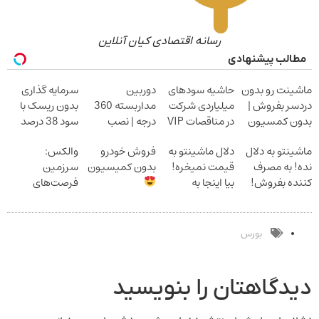
رسانه اقتصادی کیان آنلاین
مطالب پیشنهادی
ماشینت رو بدون
حاشیه سودهای
دوربین
سرمایه گذاری
دردسر بفروش |
میلیاردی شرکت
مداربسته 360
بدون ریسک با
بدون کمسیون
در مناقصات VIP
درجه | نصب
سود 38 درصد
با اشتراکات
آسان و راحت
سالانه
ماشینتو به دلال
دلال ماشینتو به
فروش خودرو
والکس:
ایران تندر
نده! به مصرف
قیمت نمیخره!
بدون کمیسیون
سرزمین
کننده بفروش!
بیا اینجا به
فرصت‌های
بدون پاسخ به
قیمت
سرمایه‌گذاری
یک تماس
بفروش*فقط
دیجیتال شما
خریدار واقعی*
بورس
دیدگاهتان را بنویسید