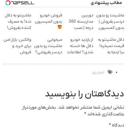
مطالب پیشنهادی
ماشینت رو بدون
دوربین
فروش خودرو
ماشینتو به دلال
دردسر بفروش |
مداربسته 360
بدون کمیسیون
نده! به مصرف
بدون کمسیون
درجه | نصب
کننده بفروش!
آسان و راحت
بدون پاسخ به
دلال ماشینتو به
از بازدید خودرو
میخوایی
والکس: بازار امن
یک تماس
قیمت نمیخره!
دلال ها خسته
ماشینت رو بدون
برای خرید و
بیا اینجا به
شدی؟ اطلاعات
دردسر بفروشی؟
فروش
قیمت
ماشینت رو اینجا
بدون کمیسیون
دارایی‌های
بفروش*فقط
ثبت کن
دیجیتال
خریدار واقعی*
اخبار روز
دیدگاهتان را بنویسید
نشانی ایمیل شما منتشر نخواهد شد.
بخش‌های موردنیاز
علامت‌گذاری شده‌اند
*
دیدگاه
*