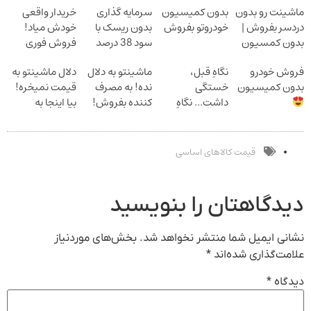
ماشینت رو بدون
بدون کمیسیون
سرمایه گذاری
خریدار واقعی
دردسر بفروش |
خودروتو بفروش
بدون ریسک با
خودش میاد!
بدون کمسیون
سود 38 درصد
فروش فوری
سالانه
ماشین در همراه
فروش خودرو
نگاهِ قبل،
ماشینتو به دلال
دلال ماشینتو به
مکانیک
بدون کمیسیون
خستگی
نده! به مصرف
قیمت نمیخره!
داشت... نگاهِ
کننده بفروش!
بیا اینجا به
بعد، انرژی داره
بدون پاسخ به
قیمت
بلفا با 25%
یک تماس
بفروش*فقط
تخفیف
خریدار واقعی*
قیمت کالاهای اساسی
دیدگاهتان را بنویسید
نشانی ایمیل شما منتشر نخواهد شد.
بخش‌های موردنیاز
علامت‌گذاری شده‌اند
*
دیدگاه
*