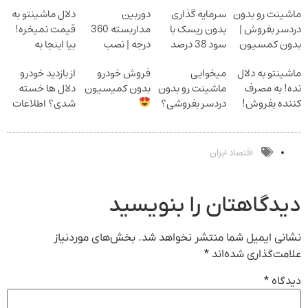
ماشینت رو بدون
سرمایه گذاری
دوربین
دلال ماشینتو به
دردسر بفروش |
بدون ریسک با
مداربسته 360
قیمت نمیخره!
بدون کمسیون
سود 38 درصد
درجه | نصب
بیا اینجا به
سالانه
آسان و راحت
قیمت
ماشینتو به دلال
میخوایی
فروش خودرو
از بازدید خودرو
بفروش*فقط
نده! به مصرف
ماشینت رو بدون
بدون کمیسیون
دلال ها خسته
خریدار واقعی*
کننده بفروش!
دردسر بفروشی؟
شدی؟ اطلاعات
بدون پاسخ به
بدون کمیسیون
ماشینت رو اینجا
یک تماس
ثبت کن
اقتصاد ایران
دیدگاهتان را بنویسید
نشانی ایمیل شما منتشر نخواهد شد.
بخش‌های موردنیاز
علامت‌گذاری شده‌اند
*
دیدگاه
*