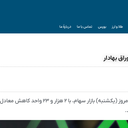
طلا و ارز
بورس
تماس با ما
دربارۀ ما
ق بهادار