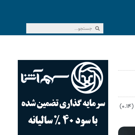
شاخص کل بورس اوراق بهادار تهران در پایان معاملات امروز (یکشنبه) بازار سهام، با ۲ هزار و ۲۳ واحد کاهش معادل (۰.۱۴)