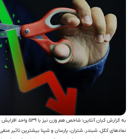
به گزارش کیان آنلاین؛ شاخص هم وزن نیز با ۵۳۹ واحد افزایش معادل (۰.۱۴) درصد در ارتفاع ۴۰۸ هزار و ۶۴۱ واحدی قرار گرفت.
نماد‌های کگل، شبندر، شتران، پارسان و شپنا بیشترین تاثیر منف