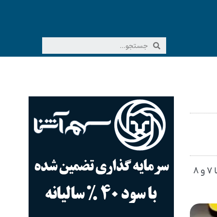
کالابرگ مددجویان تحت پوشش نهادهای حمایتی، نیروهای مسلح و سرپرستان خانوارهایی که رقم انتهای کدملی‌ آنها ۷ و ۸