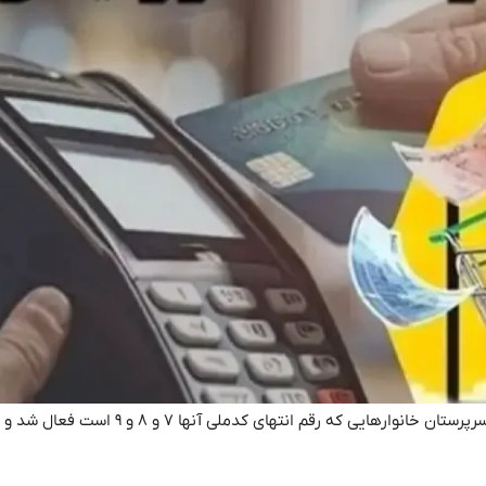
کالابرگ مددجویان تحت پوشش نهادهای حمایتی، نیروهای مسلح و سرپرستان خانوارهایی که رقم انتهای 