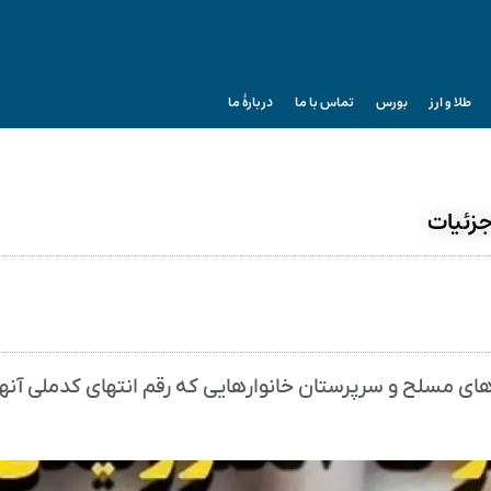
طلا و ارز
بورس
تماس با ما
دربارۀ ما
جزئیات