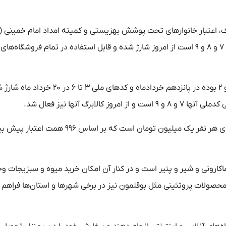
رگ، اعتبار خانوارهای تحت پوشش بهزیستی و کمیته امداد امام خمینی (ر
نیروهای مسلح و دارندگان کدهای ملی که رقم انتهای کدملی آنها ۷ و ۸ و ۹ است از امروز شارژ شده و قابل استفاده در تمام فروشگاه‌های
تاکنون اعتبار کالابرگ خانوارهایی که رقم انتهای کدملی آنها ۰ و ۱ و ۲ بوده در پانزدهم خردادماه و کدهای مل
رگ آنها نیز فعال شد.
در این مرحله از کالابرگ همچون مراحل گذشته مبلغ کالابرگ به ازای هر نفر یک میلیون تومان است ک
 برنج، مرغ، ماکارونی و شیر و پنیر است و در کنار آن امکان خرید میوه و سبزیجات و
 محصولات پروتئینی مثل بوقلمون نیز در برخی شهرها و استان‌ها فراهم 