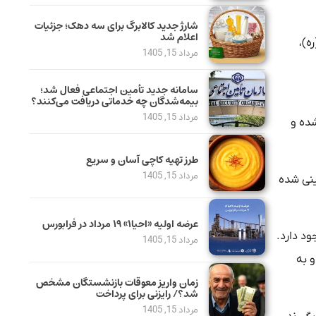
شارژ جدید کالابرگ برای سه دهک؛ جزئیات
اعلام شد
ه)،
مرداد 15, 1405
سامانه جدید تأمین اجتماعی فعال شد؛
بیمه‌شدگان چه خدماتی دریافت می‌کنند؟
مرداد 15, 1405
ی ۳ تا ۶ در ۲۰ خرداد ماه شارژ شده و
طرز تهیه کاچی آسان و سریع
مرداد 15, 1405
ه بر اساس ۹۹۶ همت اعتبار پیش بینی شده
عرضه اولیه «احیا۱» ۱۹ مرداد در فرابورس
جود دارد.
مرداد 15, 1405
و به
زمان واریز معوقات بازنشستگان مشخص
شد؟/ رایزنی برای پرداخت
مرداد 15, 1405